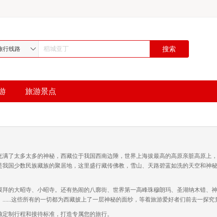
旅行线路
游
旅游景点
充满了太多太多的神秘，西藏位于我国西南边陲，世界上海拔最高的高原亲脏高原上
是我国少数民族藏族的聚居地，这里盛行藏传佛教，雪山、天路碧蓝如洗的天空和神
膜拜的大昭寺、小昭寺。还有热闹的八廓街、世界第一高峰珠穆朗玛、圣湖纳木错、
.....这些所有的一切都为西藏披上了一层神秘的面纱，等着旅游爱好者们前去一探究
独定制行程和接待标准，打造专属您的旅行。