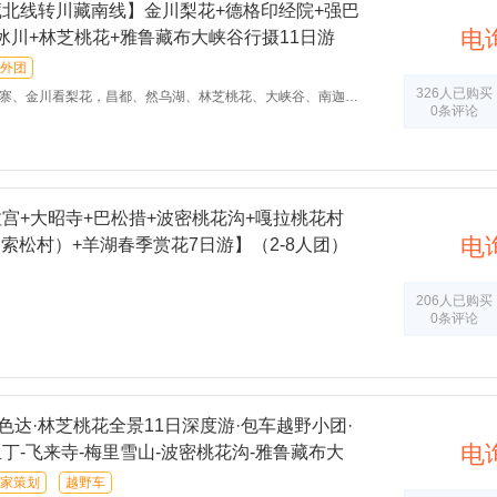
藏北线转川藏南线】金川梨花+德格印经院+强巴
电
冰川+林芝桃花+雅鲁藏布大峡谷行摄11日游
外团
326人已购买
花，昌都、然乌湖、林芝桃花、大峡谷、南迦巴瓦峰、这条线路综合了317国道和318国道上经典美景，是您春季进藏的必选线路！
0条评论
拉宫+大昭寺+巴松措+波密桃花沟+嘎拉桃花村
电
索松村）+羊湖春季赏花7日游】（2-8人团）
206人已购买
0条评论
色达·林芝桃花全景11日深度游·包车越野小团·
电
亚丁-飞来寺-梅里雪山-波密桃花沟-雅鲁藏布大
家策划
越野车