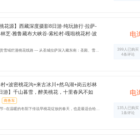
桃花源】西藏深度摄影8日游·纯玩旅行·拉萨-
电
-林芝-雅鲁藏布大峡谷-索松村-嘎啦桃花村-波
-巴松措
399人已购买
 --- 从圣城拉萨深入藏东南：圣殿、雪山、高原、森林、河流、峡谷、藏居……深入挖掘那些真正值得探索的风景和文化，引领你融入当地的生活，体验每一个目的地的原汁原味。
4条评论
松村+波密桃花沟+来古冰川+然乌湖+岗云杉林
电
6日游】千山暮雪，醉美桃花，十里春风不如
卿（林芝集散）
商务车
135人已购买
冬阳下传说早桃花绽放的春天，也是最适合给彼此爱情美好祝福的时机。你无法想象在海拔最高的青藏高原上，竟然会有这样一个藏东小江南在等你！
1条评论