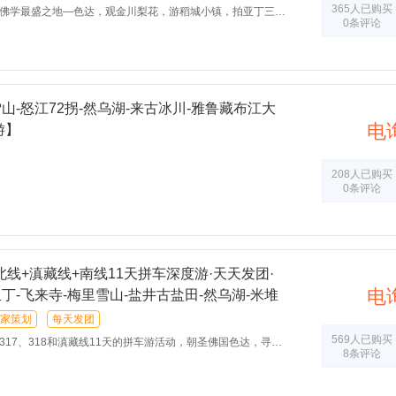
365人已购买
地—色达，观金川梨花，游稻城小镇，拍亚丁三神山，朝圣梅里雪山，在林芝，在波密畅游桃花海洋，让我们一起迎接这中国最美春天
0条评论
山-怒江72拐-然乌湖-来古冰川-雅鲁藏布江大
电
游】
208人已购买
0条评论
线+滇藏线+南线11天拼车深度游·天天发团·
电
亚丁-飞来寺-梅里雪山-盐井古盐田-然乌湖-米堆
芝-尼洋河-巴松措-拉萨-圣湖羊卓雍措
家策划
每天发团
569人已购买
8和滇藏线11天的拼车游活动，朝圣佛国色达，寻找失落的地图稻城亚丁，远观神山卡瓦博格峰，探索古盐田遗迹，最后经川藏南线抵达拉萨！
8条评论