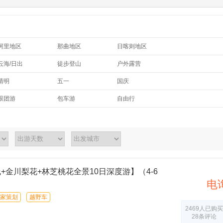
阿里地区
那曲地区
日喀则地区
云海/日出
徒步登山
户外露营
朝圣礼佛
踏春赏花
水果采摘
清明
五一
国庆
越野自驾
彩林/红叶
夏季避暑
暑假
跟团游
包车游
自由行
温泉
探洞
休闲度假
定制旅行
耍雪/滑雪
小众秘境
网红打卡
线+金川梨花+林芝桃花全景10日深度游】（4-6
电
家策划
越野车
2469人已购买
28条评论