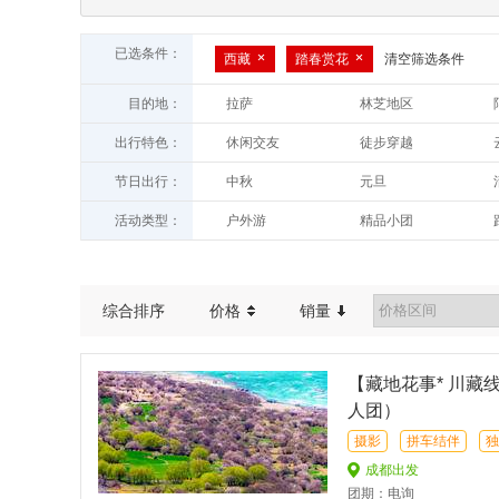
已选条件：
西藏
踏春赏花
清空筛选条件
目的地：
拉萨
林芝地区
山南地区
昌都地区
出行特色：
休闲交友
徒步穿越
摄影旅拍
星空银河
节日出行：
中秋
元旦
自驾游
戏水/漂流
端午
春节
活动类型：
户外游
精品小团
休闲徒步
亲子游
自驾游
亲子游
古镇村寨
海岛度假
玩雪赏雪
综合排序
价格
销量
【藏地花事* 川藏
人团）
摄影
拼车结伴
独
成都出发
团期：电询