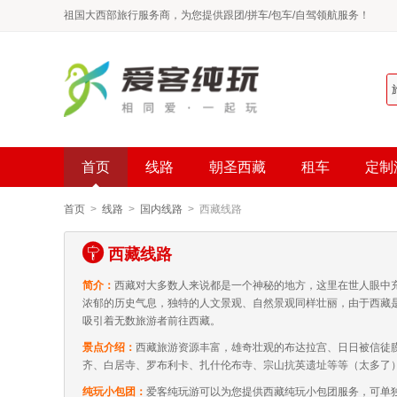
祖国大西部旅行服务商，为您提供跟团/拼车/包车/自驾领航服务！
首页
线路
朝圣西藏
租车
定制
首页
>
线路
>
国内线路
> 西藏线路
西藏线路
简介：
西藏对大多数人来说都是一个神秘的地方，这里在世人眼中
浓郁的历史气息，独特的人文景观、自然景观同样壮丽，由于西藏
吸引着无数旅游者前往西藏。
景点介绍：
西藏旅游资源丰富，雄奇壮观的布达拉宫、日日被信徒
齐、白居寺、罗布利卡、扎什伦布寺、宗山抗英遗址等等（太多了）.
纯玩小包团：
爱客纯玩游可以为您提供西藏纯玩小包团服务，可单