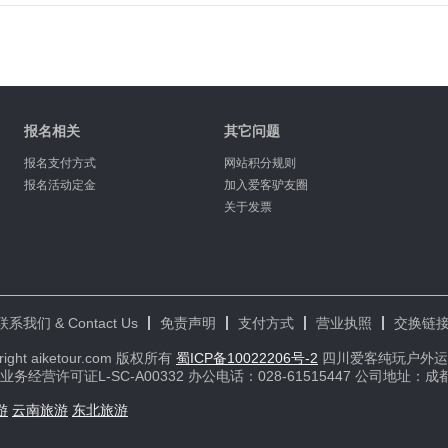
报名相关
其它问题
报名支付方式
网站积分规则
报名活动定金
加入爱客驴友圈
关于发票
联系我们 & Contact Us
免责声明
支付方式
营业执照
交换链
right aiketour.com 版权所有
蜀ICP备10022206号-2
四川爱客纯玩户外运
营许可证L-SC-A00332 办公电话：028-61515447 公司地址：
游
云南旅游
东北旅游