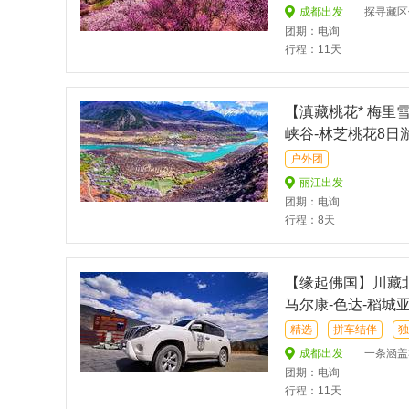
成都出发
探寻藏区佛学最盛之
团期：电询
行程：11天
【滇藏桃花* 梅里雪
峡谷-林芝桃花8日
户外团
丽江出发
团期：电询
行程：8天
【缘起佛国】川藏北
马尔康-色达-稻城
冰川-鲁朗林海-林
精选
拼车结伴
独
成都出发
一条涵盖317、31
团期：电询
行程：11天