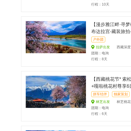
行程：10天
【漫步雅江畔·寻梦
布达拉宫-藏装旅拍
密桃花沟-岗云杉林
户外团
拉萨出发
西藏深度赏雪域烂漫桃花线路
团期：电询
行程：8天
【西藏桃花节* 索
+嘎啦桃花村尊享
你，百里桃花不及
拼车结伴
独家策划
林芝出发
林芝桃花节--在温暖的
团期：电询
行程：6天