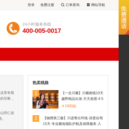
登录
免费注册
订单查询
网站导航
24小时服务热线
400-005-0017
热卖线路
1
，这里有着
【一念川藏】川藏南线10天
秘的宗教，
越野精品出游·天天发团·4-5
人小团·四姑娘山-理塘（丁
￥1000起
真的家乡）-稻城亚丁-然乌
神山冈仁波
湖-米堆冰川-鲁朗小镇-南迦
2
【驰骋第三极】川进青出环线·深度自驾
竟。
巴瓦-林芝-尼洋河风光-拉
15天·专业藏地领队护航及保障服务·入
萨-羊湖