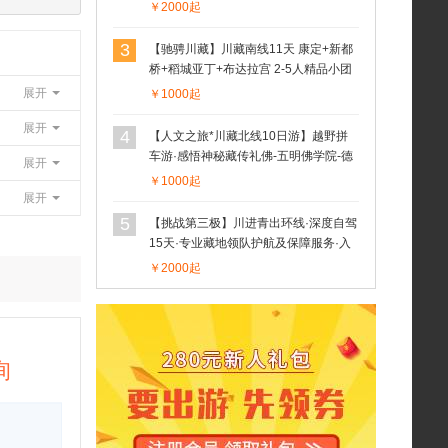
住品质酒店·沿途大景点门票··驰骋第三
￥2000起
极·藏地探索之旅
3
【驰骋川藏】川藏南线11天 康定+新都
桥+稻城亚丁+布达拉宫 2-5人精品小团
展开
￥1000起
展开
4
【人文之旅*川藏北线10日游】越野拼
车游·感悟神秘藏传礼佛-五明佛学院-德
展开
格印经院-强巴林寺-孜珠寺-比如骷髅墙-
￥1000起
纳木错-拉萨（2-4人团）
展开
5
【挑战第三极】川进青出环线·深度自驾
15天·专业藏地领队护航及保障服务·入
住品质酒店·沿途大景点门票·品鲁朗石
￥2000起
锅鸡·云中贡嘎晚会或月亮湾藏餐歌舞晚
会·挑战第三极·藏地探索之旅
询