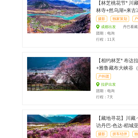
【林芝桃花节* 川
林寺+然乌湖+来古
摄影
独家策划
户
成都出发
丹巴看藏寨、金川看梨
团期：电询
行程：11天
【相约林芝* 布达
+雅鲁藏布大峡谷（
户外团
拉萨出发
团期：电询
行程：7天
【藏地寻花】川藏·
访丹巴-色达-稻城
峡谷-巴松措-拉萨
摄影
拼车结伴
独