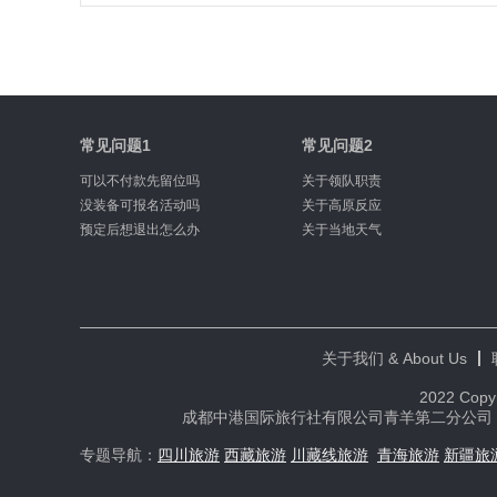
常见问题1
常见问题2
可以不付款先留位吗
关于领队职责
没装备可报名活动吗
关于高原反应
预定后想退出怎么办
关于当地天气
关于我们 & About Us
2022 Copy
成都中港国际旅行社有限公司青羊第二分公司 业务经
专题导航：
四川旅游
​
西藏旅游
川藏线旅游
青海旅游
新疆旅