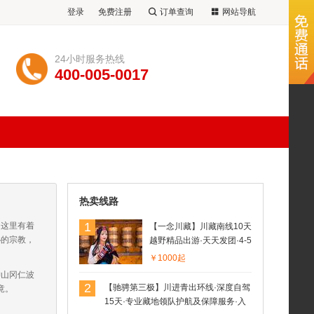
登录
免费注册
订单查询
网站导航
24小时服务热线
400-005-0017
热卖线路
1
，这里有着
【一念川藏】川藏南线10天
秘的宗教，
越野精品出游·天天发团·4-5
人小团·四姑娘山-理塘（丁
￥1000起
真的家乡）-稻城亚丁-然乌
神山冈仁波
湖-米堆冰川-鲁朗小镇-南迦
2
【驰骋第三极】川进青出环线·深度自驾
竟。
巴瓦-林芝-尼洋河风光-拉
15天·专业藏地领队护航及保障服务·入
萨-羊湖