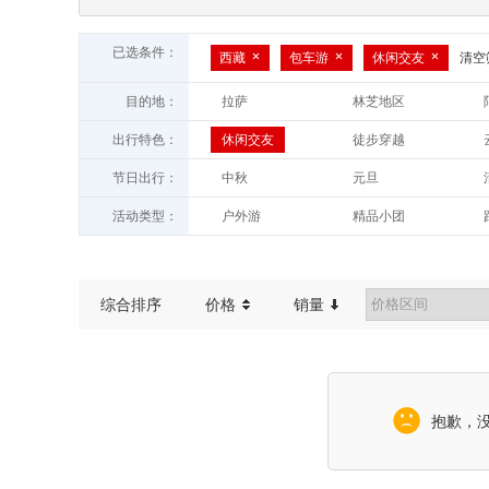
已选条件：
西藏
包车游
休闲交友
清空
目的地：
拉萨
林芝地区
山南地区
昌都地区
出行特色：
休闲交友
徒步穿越
摄影旅拍
星空银河
节日出行：
中秋
元旦
自驾游
戏水/漂流
端午
春节
活动类型：
户外游
精品小团
休闲徒步
亲子游
自驾游
亲子游
古镇村寨
海岛度假
玩雪赏雪
综合排序
价格
销量
抱歉，