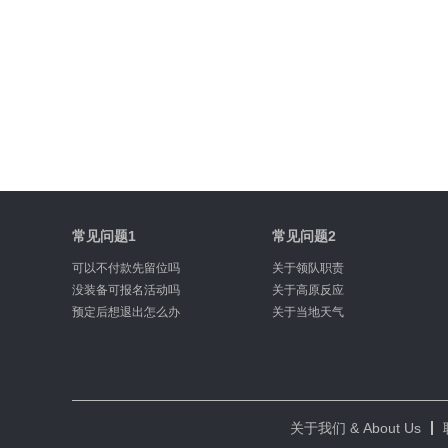
常见问题1
常见问题2
可以不付款先留位吗
关于领队职责
没装备可报名活动吗
关于高原反应
预定后想退出怎么办
关于当地天气
关于我们 & About Us