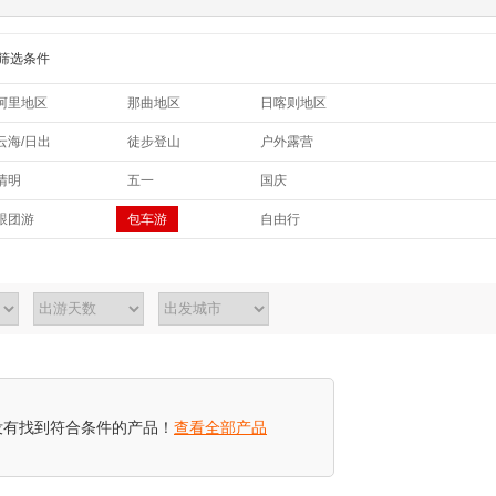
筛选条件
阿里地区
那曲地区
日喀则地区
云海/日出
徒步登山
户外露营
朝圣礼佛
踏春赏花
水果采摘
清明
五一
国庆
越野自驾
彩林/红叶
夏季避暑
暑假
跟团游
包车游
自由行
温泉
探洞
休闲度假
定制旅行
耍雪/滑雪
小众秘境
网红打卡
没有找到符合条件的产品！
查看全部产品