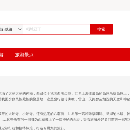
旅行线路
游
旅游景点
充满了太多太多的神秘，西藏位于我国西南边陲，世界上海拔最高的高原亲脏高原上
是我国少数民族藏族的聚居地，这里盛行藏传佛教，雪山、天路碧蓝如洗的天空和神
膜拜的大昭寺、小昭寺。还有热闹的八廓街、世界第一高峰珠穆朗玛、圣湖纳木错、
.....这些所有的一切都为西藏披上了一层神秘的面纱，等着旅游爱好者们前去一探究
独定制行程和接待标准，打造专属您的旅行。