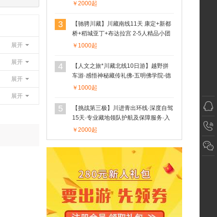
住品质酒店·沿途大景点门票··驰骋第三
￥2000起
极·藏地探索之旅
3
【驰骋川藏】川藏南线11天 康定+新都
桥+稻城亚丁+布达拉宫 2-5人精品小团
展开
￥1000起
展开
4
【人文之旅*川藏北线10日游】越野拼
车游·感悟神秘藏传礼佛-五明佛学院-德
展开
格印经院-强巴林寺-孜珠寺-比如骷髅墙-
￥1000起
纳木错-拉萨（2-4人团）
展开
5
【挑战第三极】川进青出环线·深度自驾
15天·专业藏地领队护航及保障服务·入
住品质酒店·沿途大景点门票·品鲁朗石
￥2000起
锅鸡·云中贡嘎晚会或月亮湾藏餐歌舞晚
会·挑战第三极·藏地探索之旅