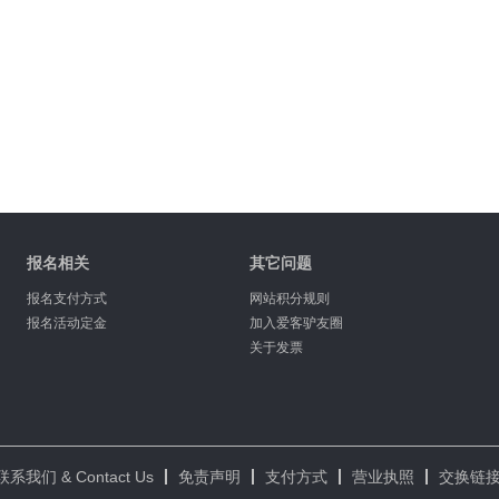
报名相关
其它问题
报名支付方式
网站积分规则
报名活动定金
加入爱客驴友圈
关于发票
联系我们 & Contact Us
免责声明
支付方式
营业执照
交换链