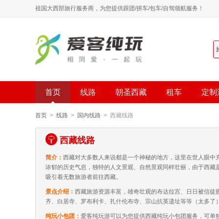
祖国大西部旅行服务商，为您提供跟团/拼车/包车/自驾领航服务！
首页
线路
朝圣西藏
租车
定制
首页
>
线路
>
国内线路
> 西藏线路
西藏线路
简介：
西藏对大多数人来说都是一个神秘的地方，这里在世人眼中
浓郁的历史气息，独特的人文景观、自然景观同样壮丽，由于西藏
吸引着无数旅游者前往西藏。
景点介绍：
西藏旅游资源丰富，雄奇壮观的布达拉宫、日日被信徒
齐、白居寺、罗布利卡、扎什伦布寺、宗山抗英遗址等等（太多了）.
纯玩小包团：
爱客纯玩游可以为您提供西藏纯玩小包团服务，可单